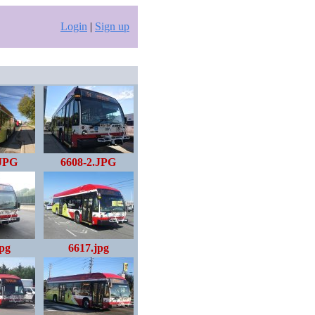
Login
|
Sign up
.JPG
6608-2.JPG
jpg
6617.jpg