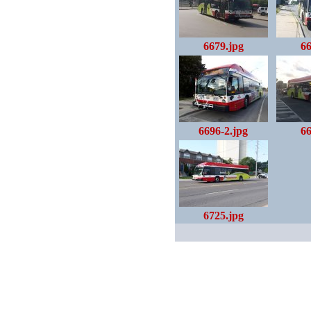
6679.jpg
66
6696-2.jpg
66
6725.jpg