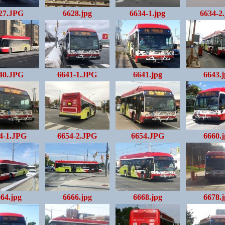
27.JPG
6628.jpg
6634-1.jpg
6634-2
40.JPG
6641-1.JPG
6641.jpg
6643.
4-1.JPG
6654-2.JPG
6654.JPG
6660.
64.jpg
6666.jpg
6668.jpg
6678.