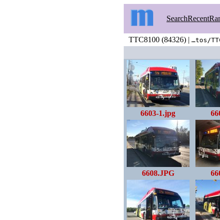
Search
Recent
Ra
TTC8100 (84326) |
…tos/TT
6603-1.jpg
66
6608.JPG
66