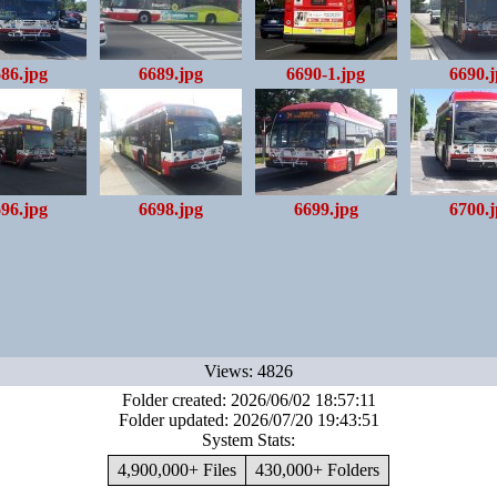
86.jpg
6689.jpg
6690-1.jpg
6690.
96.jpg
6698.jpg
6699.jpg
6700.
Views: 4826
Folder created: 2026/06/02 18:57:11
Folder updated: 2026/07/20 19:43:51
System Stats:
4,900,000+ Files
430,000+ Folders