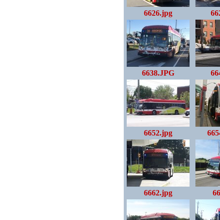
6626.jpg
66
6638.JPG
66
6652.jpg
665
6662.jpg
66