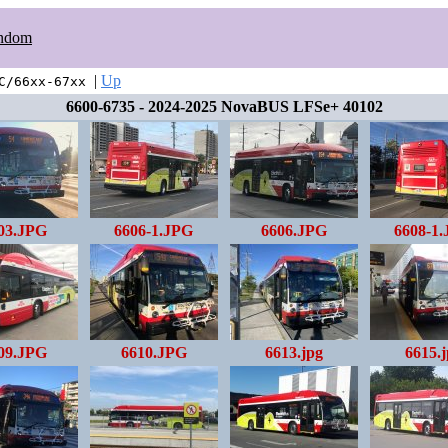
ndom
|
Up
C/66xx-67xx
6600-6735 - 2024-2025 NovaBUS LFSe+ 40102
03.JPG
6606-1.JPG
6606.JPG
6608-1
09.JPG
6610.JPG
6613.jpg
6615.